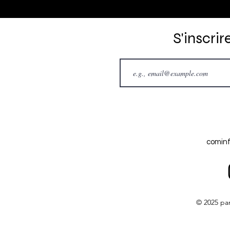
S'inscrir
comin
© 2025 par